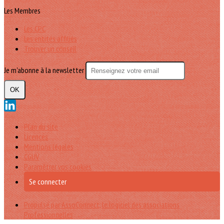
Les Membres
Les CPC
Les entités affiliés
Trouver un conseil
Je m'abonne à la newsletter
OK
Plan du site
Licences
Mentions légales
CGUV
Paramétrer vos cookies
Se connecter
Propulsé par AssoConnect, le logiciel des associations
Professionnelles