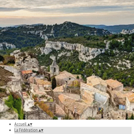
Exporter les lignes sélectionnées
Exporter toutes les colonnes
Exporter uniquement les colonnes affichées
Menu
<
>
Missions
Gouvernance
Projets
Partenaires
Contacts
Ajoutez un logo, un bouton, des réseaux sociaux
Cliquez pour éditer
Accueil
▴
▾
La Fédération
▴
▾