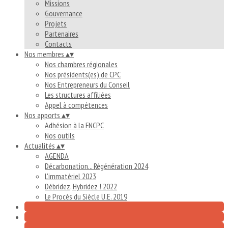
Missions
Gouvernance
Projets
Partenaires
Contacts
Nos membres
▴
▾
Nos chambres régionales
Nos présidents(es) de CPC
Nos Entrepreneurs du Conseil
Les structures affiliées
Appel à compétences
Nos apports
▴
▾
Adhésion à la FNCPC
Nos outils
Actualités
▴
▾
AGENDA
Décarbonation... Régénération 2024
L'immatériel 2023
Débridez, Hybridez ! 2022
Le Procès du Siècle U.E. 2019