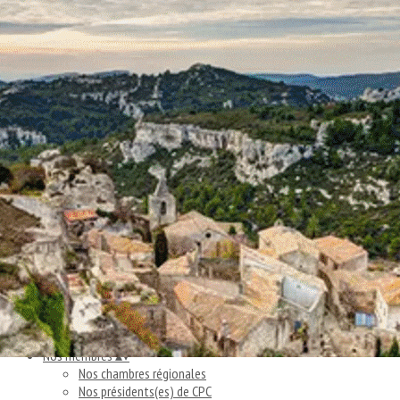
Exporter les lignes sélectionnées
Exporter toutes les colonnes
Exporter uniquement les colonnes affichées
Menu
Ajoutez un logo, un bouton, des réseaux sociaux
Cliquez pour éditer
Accueil
▴
▾
La Fédération
▴
▾
Missions
Gouvernance
Projets
Partenaires
Contacts
Nos membres
▴
▾
Nos chambres régionales
Nos présidents(es) de CPC