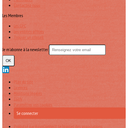
Contactez-nous
Les Membres
Les CPC
Les entités affiliés
Trouver un conseil
Je m'abonne à la newsletter
OK
Plan du site
Licences
Mentions légales
CGUV
Paramétrer vos cookies
Se connecter
Propulsé par AssoConnect, le logiciel des associations